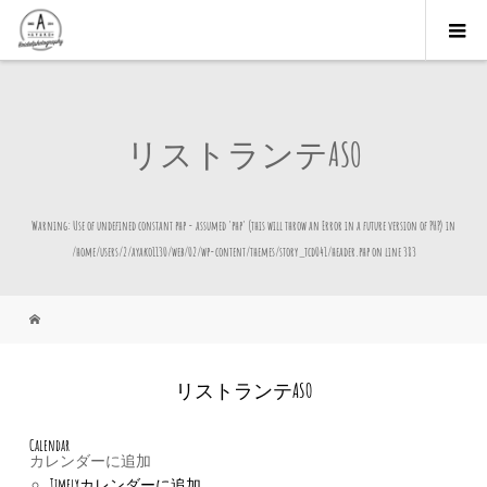
リストランテASO
Warning
: Use of undefined constant php - assumed 'php' (this will throw an Error in a future version of PHP) in
/home/users/2/ayako1130/web/02/wp-content/themes/story_tcd041/header.php
on line
383
リストランテASO
Calendar
カレンダーに追加
Timelyカレンダーに追加