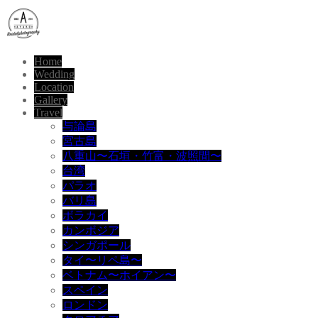
Home
Wedding
Location
Gallery
Travel
与論島
宮古島
八重山〜石垣・竹富・波照間〜
台湾
パラオ
バリ島
ボラカイ
カンボジア
シンガポール
タイ〜リペ島〜
ベトナム〜ホイアン〜
スペイン
ロンドン