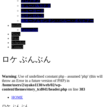
クロアチア
キューバ&カナダ
ニューヨーク
ロサンゼルス
南米〜アルゼンチン・ペルー・ボリビア〜
profile
Partnership
News
Price
Schedule
Contact
ロケ ぶんぶん
Warning
: Use of undefined constant php - assumed 'php' (this will
throw an Error in a future version of PHP) in
/home/users/2/ayako1130/web/02/wp-
content/themes/story_tcd041/header.php
on line
383
HOME
ロケ ぶんぶん