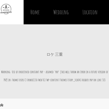
Home
Wedding
Location
ロケ 三重
Warning
: Use of undefined constant php - assumed 'php' (this will throw an Error in a future version of
PHP) in
/home/users/2/ayako1130/web/02/wp-content/themes/story_tcd041/header.php
on line
383