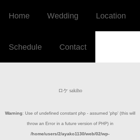
Home
Wedding
Location
Schedule
Contact
ロケ sakiho
Warning
: Use of undefined constant php - assumed 'php' (this will
throw an Error in a future version of PHP) in
/home/users/2/ayako1130/web/02/wp-