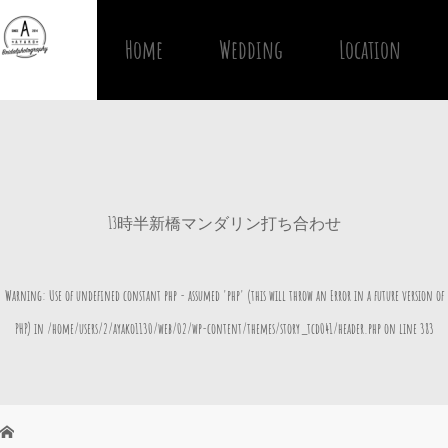
Home
Wedding
Location
13時半新橋マンダリン打ち合わせ
Warning
: Use of undefined constant php - assumed 'php' (this will throw an Error in a future version of
PHP) in
/home/users/2/ayako1130/web/02/wp-content/themes/story_tcd041/header.php
on line
383