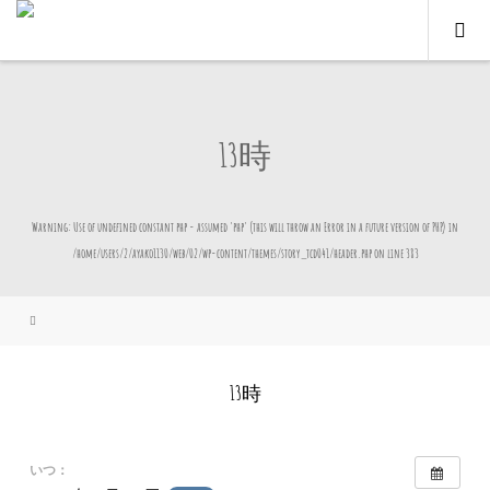
13時
Warning
: Use of undefined constant php - assumed 'php' (this will throw an Error in a future version of PHP) in
/home/users/2/ayako1130/web/02/wp-content/themes/story_tcd041/header.php
on line
383
13時
いつ：