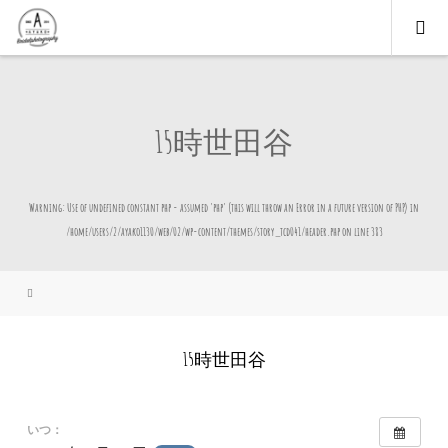
15時世田谷
Warning
: Use of undefined constant php - assumed 'php' (this will throw an Error in a future version of PHP) in
/home/users/2/ayako1130/web/02/wp-content/themes/story_tcd041/header.php
on line
383
15時世田谷
いつ：