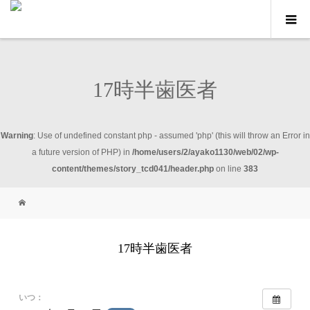
17時半歯医者
Warning
: Use of undefined constant php - assumed 'php' (this will throw an Error in
a future version of PHP) in
/home/users/2/ayako1130/web/02/wp-
content/themes/story_tcd041/header.php
on line
383
17時半歯医者
いつ：