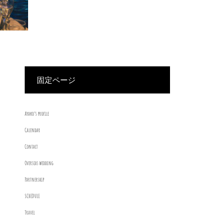
固定ページ
Ayako’s profile
Calendar
Contact
Overseas wedding
Partnership
SCHEDULE
Travel