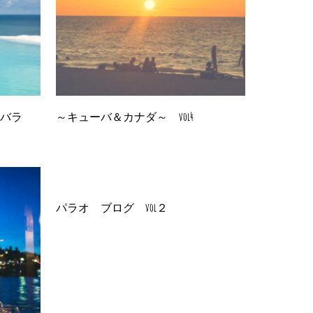
ンバラ
～キューバ＆カナダ～ vol4
パラオ ブログ vol２