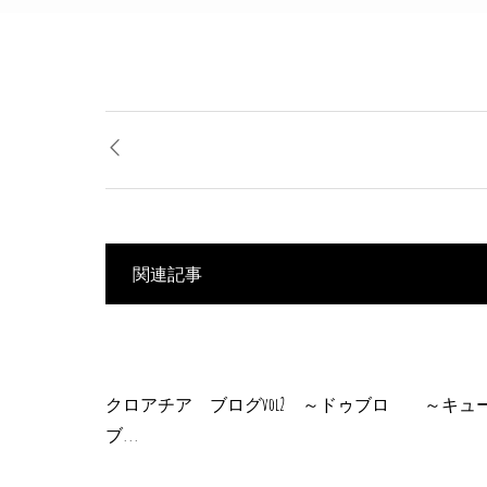
関連記事
クロアチア ブログvol2 ～ドゥブロ
～キュー
ブ...