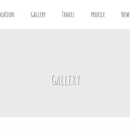
ocation
Gallery
Travel
profile
New
gallery