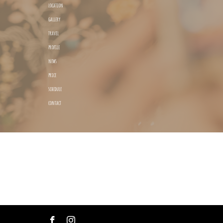
location
gallery
travel
profile
news
price
schedule
contact