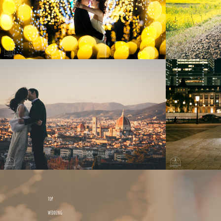
top
wedding