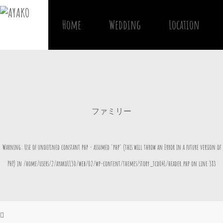
Home
Wedding
Location
ファミリー
Warning
: Use of undefined constant php - assumed 'php' (this will throw an Error in a future version of
PHP) in
/home/users/2/ayako1130/web/02/wp-content/themes/story_tcd041/header.php
on line
383