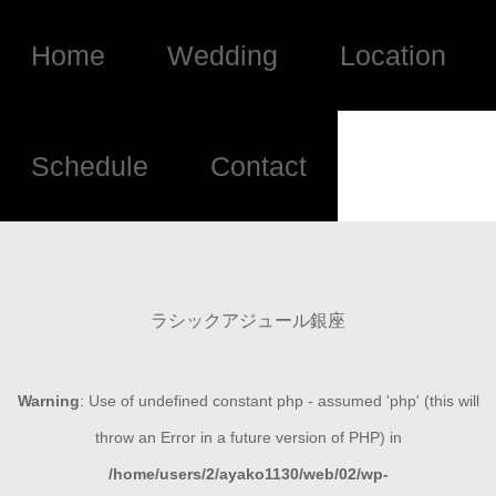
Home
Wedding
Location
Schedule
Contact
ラシックアジュール銀座
Warning
: Use of undefined constant php - assumed 'php' (this will
throw an Error in a future version of PHP) in
/home/users/2/ayako1130/web/02/wp-