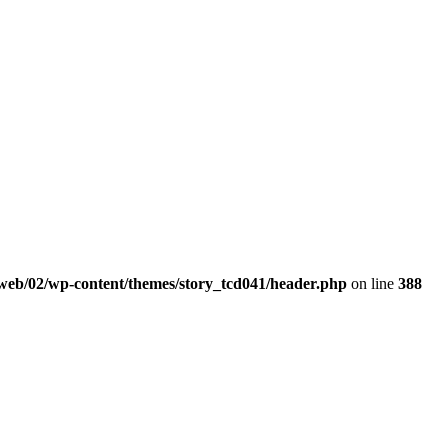
web/02/wp-content/themes/story_tcd041/header.php
on line
388