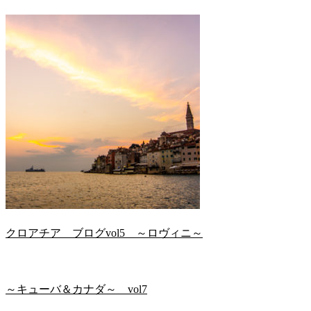
クロアチア ブログvol5 ～ロヴィニ～
～キューバ＆カナダ～ vol7