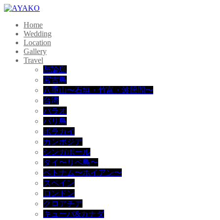
Home
Wedding
Location
Gallery
Travel
与論島
宮古島
八重山〜石垣・竹富・波照間〜
台湾
パラオ
バリ島
ボラカイ
カンボジア
シンガポール
タイ〜リペ島〜
ベトナム〜ホイアン〜
スペイン
ロンドン
クロアチア
キューバ&カナダ