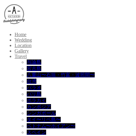
Home
Wedding
Location
Gallery
Travel
与論島
宮古島
八重山〜石垣・竹富・波照間〜
台湾
パラオ
バリ島
ボラカイ
カンボジア
シンガポール
タイ〜リペ島〜
ベトナム〜ホイアン〜
スペイン