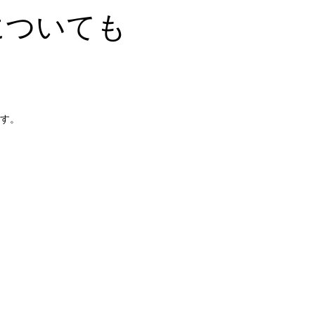
についても
す。