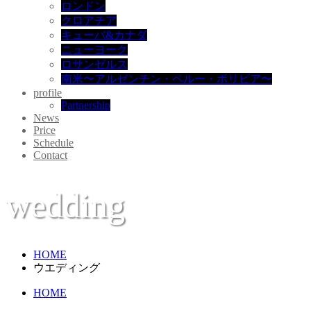
ロンドン
クロアチア
キューバ&カナダ
ニューヨーク
ロサンゼルス
南米〜アルゼンチン・ペルー・ボリビア〜
profile
Partnership
News
Price
Schedule
Contact
wedding
HOME
ウエディング
HOME