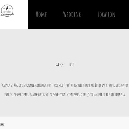
Home
Wedding
Location
ロケ luce
Warning
: Use of undefined constant php - assumed 'php' (this will throw an Error in a future version of
PHP) in
/home/users/2/ayako1130/web/02/wp-content/themes/story_tcd041/header.php
on line
383